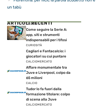
un tabù
ARTICOLI RECENTI
CALCIO
Come seguire la Serie A:
app, siti e strumenti
indispensabili per i tifosi
CURIOSITÀ
Cagliari e Fantacalcio: i
giocatori su cui puntare
CALCIOMERCATO
Affare monumentale tra
Juve e Liverpool, colpo da
65 milioni
CALCIO
Tudor lo fa fuori dalla
formazione titolare: colpo
di scena alla Juve
CALCIOMERCATO