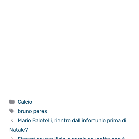
Categorie
Calcio
Tag
bruno peres
Mario Balotelli, rientro dall’infortunio prima di
Natale?
Fiorentina: per Ilicic la parola scudetto non è