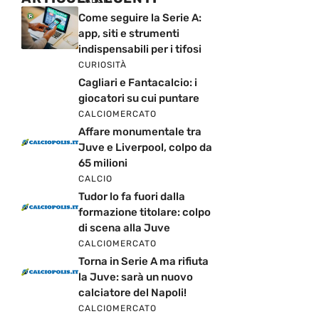
Come seguire la Serie A:
app, siti e strumenti
indispensabili per i tifosi
CURIOSITÀ
Cagliari e Fantacalcio: i
giocatori su cui puntare
CALCIOMERCATO
Affare monumentale tra
Juve e Liverpool, colpo da
65 milioni
CALCIO
Tudor lo fa fuori dalla
formazione titolare: colpo
di scena alla Juve
CALCIOMERCATO
Torna in Serie A ma rifiuta
la Juve: sarà un nuovo
calciatore del Napoli!
CALCIOMERCATO