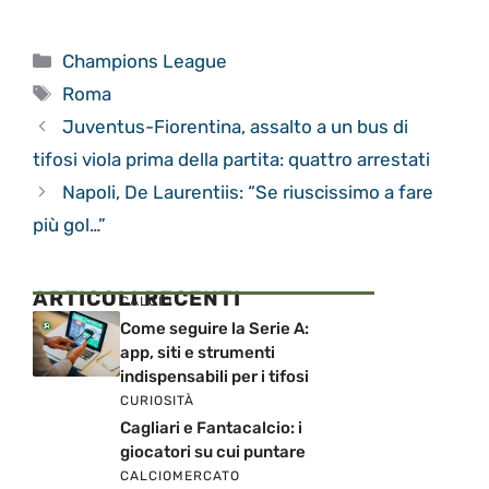
Categorie
Champions League
Tag
Roma
Juventus-Fiorentina, assalto a un bus di
tifosi viola prima della partita: quattro arrestati
Napoli, De Laurentiis: “Se riuscissimo a fare
più gol…”
ARTICOLI RECENTI
CALCIO
Come seguire la Serie A:
app, siti e strumenti
indispensabili per i tifosi
CURIOSITÀ
Cagliari e Fantacalcio: i
giocatori su cui puntare
CALCIOMERCATO