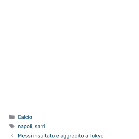
Categorie
Calcio
Tag
napoli
,
sarri
Messi insultato e aggredito a Tokyo