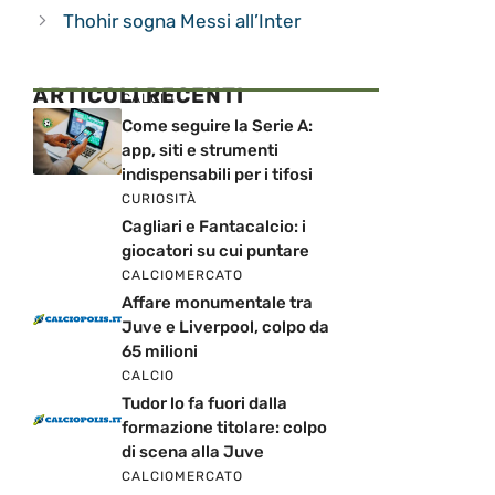
Thohir sogna Messi all’Inter
ARTICOLI RECENTI
CALCIO
Come seguire la Serie A:
app, siti e strumenti
indispensabili per i tifosi
CURIOSITÀ
Cagliari e Fantacalcio: i
giocatori su cui puntare
CALCIOMERCATO
Affare monumentale tra
Juve e Liverpool, colpo da
65 milioni
CALCIO
Tudor lo fa fuori dalla
formazione titolare: colpo
di scena alla Juve
CALCIOMERCATO