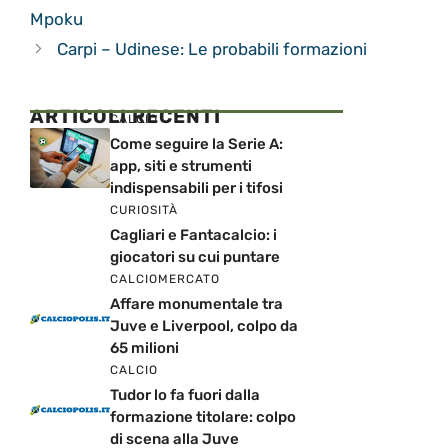
Mpoku
Carpi – Udinese: Le probabili formazioni
ARTICOLI RECENTI
CALCIO
Come seguire la Serie A:
app, siti e strumenti
indispensabili per i tifosi
CURIOSITÀ
Cagliari e Fantacalcio: i
giocatori su cui puntare
CALCIOMERCATO
Affare monumentale tra
Juve e Liverpool, colpo da
65 milioni
CALCIO
Tudor lo fa fuori dalla
formazione titolare: colpo
di scena alla Juve