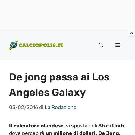
Vai
al
Menu
contenuto
De jong passa ai Los
Angeles Galaxy
03/02/2016
di
La Redazione
Il calciatore olandese
, si sposta neli
Stati Uniti
,
dove percepirà
un milione di dollari.
De Jong,