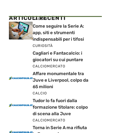
ARTICOLI RECENTI
CALCIO
Come seguire la Serie A:
app, siti e strumenti
indispensabili per i tifosi
CURIOSITÀ
Cagliari e Fantacalcio: i
giocatori su cui puntare
CALCIOMERCATO
Affare monumentale tra
Juve e Liverpool, colpo da
65 milioni
CALCIO
Tudor lo fa fuori dalla
formazione titolare: colpo
di scena alla Juve
CALCIOMERCATO
Torna in Serie A ma rifiuta