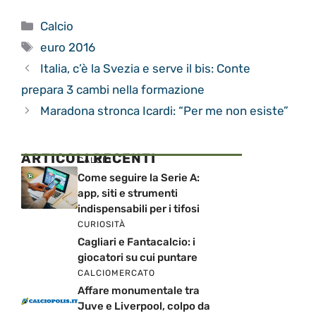
Categorie
Calcio
Tag
euro 2016
Italia, c’è la Svezia e serve il bis: Conte
prepara 3 cambi nella formazione
Maradona stronca Icardi: “Per me non esiste”
ARTICOLI RECENTI
CALCIO
Come seguire la Serie A:
app, siti e strumenti
indispensabili per i tifosi
CURIOSITÀ
Cagliari e Fantacalcio: i
giocatori su cui puntare
CALCIOMERCATO
Affare monumentale tra
Juve e Liverpool, colpo da