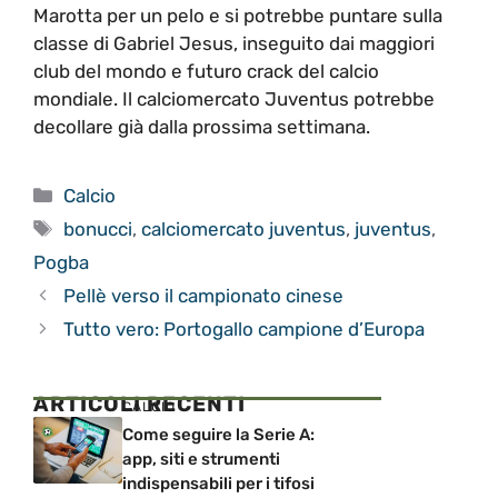
Marotta per un pelo e si potrebbe puntare sulla
classe di Gabriel Jesus, inseguito dai maggiori
club del mondo e futuro crack del calcio
mondiale. Il calciomercato Juventus potrebbe
decollare già dalla prossima settimana.
Categorie
Calcio
Tag
bonucci
,
calciomercato juventus
,
juventus
,
Pogba
Pellè verso il campionato cinese
Tutto vero: Portogallo campione d’Europa
ARTICOLI RECENTI
CALCIO
Come seguire la Serie A:
app, siti e strumenti
indispensabili per i tifosi