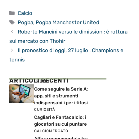
Categorie
Calcio
Tag
Pogba
,
Pogba Manchester United
Roberto Mancini verso le dimissioni: è rottura
sul mercato con Thohir
Il pronostico di oggi, 27 luglio : Champions e
tennis
ARTICOLI RECENTI
CALCIO
Come seguire la Serie A:
app, siti e strumenti
indispensabili per i tifosi
CURIOSITÀ
Cagliari e Fantacalcio: i
giocatori su cui puntare
CALCIOMERCATO
Affare monumentale tra