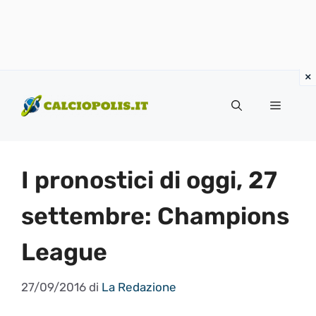
Vai
al
Menu
contenuto
I pronostici di oggi, 27
settembre: Champions
League
27/09/2016
di
La Redazione