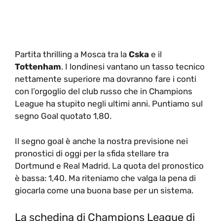
Partita thrilling a Mosca tra la
Cska
e il
Tottenham
. I londinesi vantano un tasso tecnico
nettamente superiore ma dovranno fare i conti
con l’orgoglio del club russo che in Champions
League ha stupito negli ultimi anni. Puntiamo sul
segno Goal quotato 1,80.
Il segno goal è anche la nostra previsione nei
pronostici di oggi per la sfida stellare tra
Dortmund e Real Madrid. La quota del pronostico
è bassa: 1,40. Ma riteniamo che valga la pena di
giocarla come una buona base per un sistema.
La schedina di Champions League di