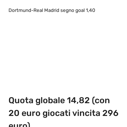
Dortmund-Real Madrid segno goal 1,40
Quota globale 14,82 (con
20 euro giocati vincita 296
euro).