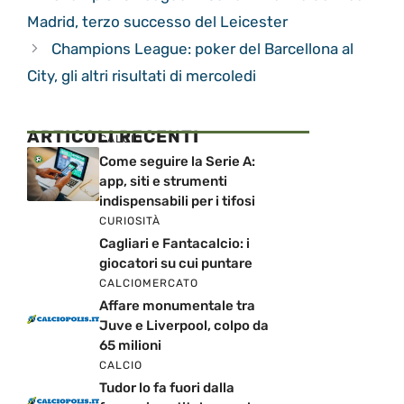
Madrid, terzo successo del Leicester
Champions League: poker del Barcellona al
City, gli altri risultati di mercoledi
ARTICOLI RECENTI
CALCIO
Come seguire la Serie A:
app, siti e strumenti
indispensabili per i tifosi
CURIOSITÀ
Cagliari e Fantacalcio: i
giocatori su cui puntare
CALCIOMERCATO
Affare monumentale tra
Juve e Liverpool, colpo da
65 milioni
CALCIO
Tudor lo fa fuori dalla