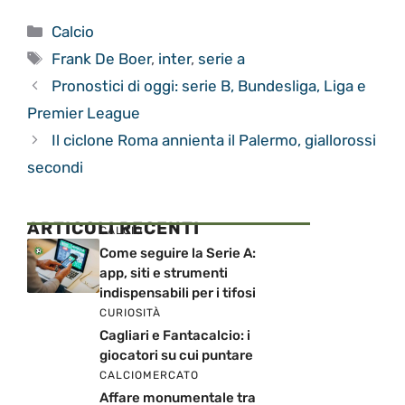
Categorie
Calcio
Tag
Frank De Boer
,
inter
,
serie a
Pronostici di oggi: serie B, Bundesliga, Liga e
Premier League
Il ciclone Roma annienta il Palermo, giallorossi
secondi
ARTICOLI RECENTI
CALCIO
Come seguire la Serie A:
app, siti e strumenti
indispensabili per i tifosi
CURIOSITÀ
Cagliari e Fantacalcio: i
giocatori su cui puntare
CALCIOMERCATO
Affare monumentale tra