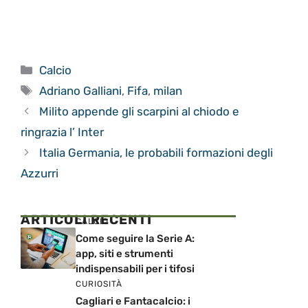
Categorie
Calcio
Tag
Adriano Galliani
,
Fifa
,
milan
Milito appende gli scarpini al chiodo e
ringrazia l’ Inter
Italia Germania, le probabili formazioni degli
Azzurri
ARTICOLI RECENTI
CALCIO
Come seguire la Serie A:
app, siti e strumenti
indispensabili per i tifosi
CURIOSITÀ
Cagliari e Fantacalcio: i