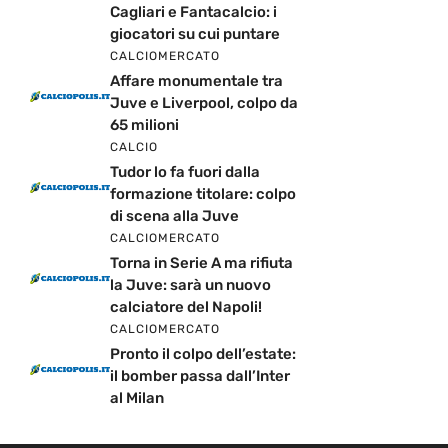
Cagliari e Fantacalcio: i
giocatori su cui puntare
CALCIOMERCATO
Affare monumentale tra
Juve e Liverpool, colpo da
65 milioni
CALCIO
Tudor lo fa fuori dalla
formazione titolare: colpo
di scena alla Juve
CALCIOMERCATO
Torna in Serie A ma rifiuta
la Juve: sarà un nuovo
calciatore del Napoli!
CALCIOMERCATO
Pronto il colpo dell’estate:
il bomber passa dall’Inter
al Milan