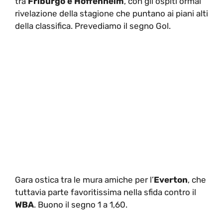
tra
Friburgo e Hoffenheim
, con gli ospiti ormai
rivelazione della stagione che puntano ai piani alti
della classifica. Prevediamo il segno Gol.
Gara ostica tra le mura amiche per l’
Everton
, che
tuttavia parte favoritissima nella sfida contro il
WBA
. Buono il segno 1 a 1,60.