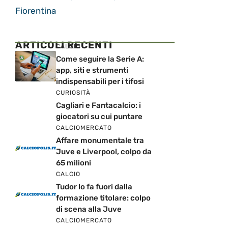
Fiorentina
ARTICOLI RECENTI
CALCIO
Come seguire la Serie A:
app, siti e strumenti
indispensabili per i tifosi
CURIOSITÀ
Cagliari e Fantacalcio: i
giocatori su cui puntare
CALCIOMERCATO
Affare monumentale tra
Juve e Liverpool, colpo da
65 milioni
CALCIO
Tudor lo fa fuori dalla
formazione titolare: colpo
di scena alla Juve
CALCIOMERCATO