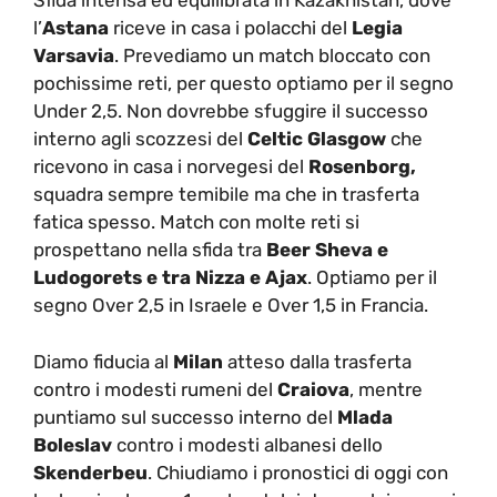
Sfida intensa ed equilibrata in Kazakhistan, dove
l’
Astana
riceve in casa i polacchi del
Legia
Varsavia
. Prevediamo un match bloccato con
pochissime reti, per questo optiamo per il segno
Under 2,5. Non dovrebbe sfuggire il successo
interno agli scozzesi del
Celtic Glasgow
che
ricevono in casa i norvegesi del
Rosenborg,
squadra sempre temibile ma che in trasferta
fatica spesso. Match con molte reti si
prospettano nella sfida tra
Beer Sheva e
Ludogorets e tra Nizza e Ajax
. Optiamo per il
segno Over 2,5 in Israele e Over 1,5 in Francia.
Diamo fiducia al
Milan
atteso dalla trasferta
contro i modesti rumeni del
Craiova
, mentre
puntiamo sul successo interno del
Mlada
Boleslav
contro i modesti albanesi dello
Skenderbeu
. Chiudiamo i pronostici di oggi con