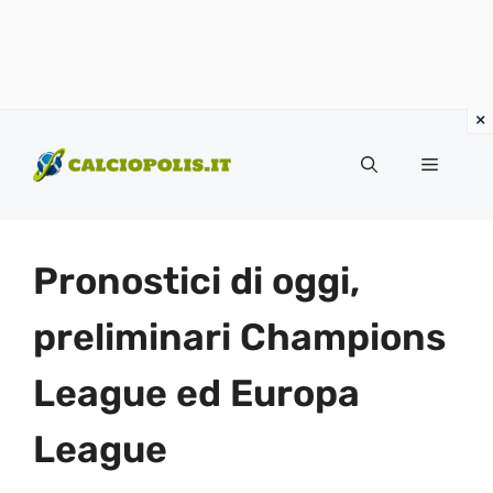
Vai
al
Menu
contenuto
Pronostici di oggi,
preliminari Champions
League ed Europa
League