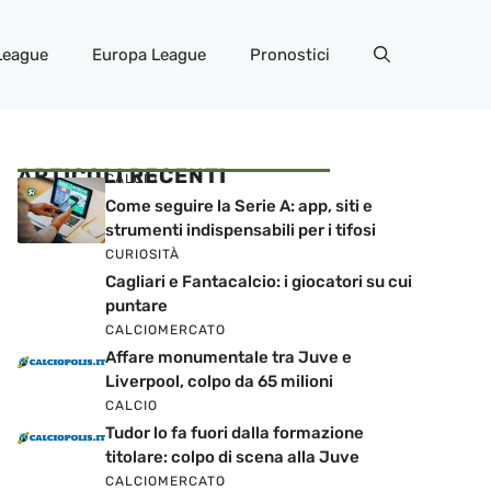
League
Europa League
Pronostici
ARTICOLI RECENTI
CALCIO
Come seguire la Serie A: app, siti e
strumenti indispensabili per i tifosi
CURIOSITÀ
Cagliari e Fantacalcio: i giocatori su cui
puntare
CALCIOMERCATO
Affare monumentale tra Juve e
Liverpool, colpo da 65 milioni
CALCIO
Tudor lo fa fuori dalla formazione
titolare: colpo di scena alla Juve
CALCIOMERCATO