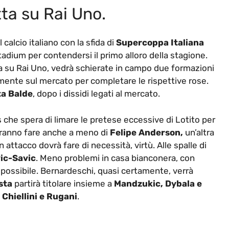
etta su Rai Uno.
calcio italiano con la sfida di
Supercoppa Italiana
adium per contendersi il primo alloro della stagione.
tta su Rai Uno, vedrà schierate in campo due formazioni
ente sul mercato per completare le rispettive rose.
ta Balde
, dopo i dissidi legati al mercato.
 che spera di limare le pretese eccessive di Lotito per
dovranno fare anche a meno di
Felipe Anderson,
un’altra
ttacco dovrà fare di necessità, virtù. Alle spalle di
vic-Savic
. Meno problemi in casa bianconera, con
e possibile. Bernardeschi, quasi certamente, verrà
sta
partirà titolare insieme a
Mandzukic, Dybala e
a
Chiellini e Rugani
.