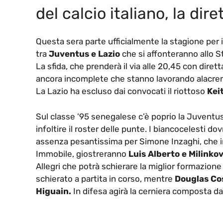
del calcio italiano, la dir
Questa sera parte ufficialmente la stagione per il 
tra
Juventus e Lazio
che si affonteranno allo St
La sfida, che prenderà il via alle 20,45 con dire
ancora incomplete che stanno lavorando alacrem
La Lazio ha escluso dai convocati il riottoso
Kei
Sul classe ’95 senegalese c’è poprio la Juventus
infoltire il roster delle punte. I biancocelesti 
assenza pesantissima per Simone Inzaghi, che in a
Immobile, giostreranno
Luis Alberto e Milinko
Allegri che potrà schierare la miglior formazion
schierato a partita in corso, mentre
Douglas Co
Higuain.
In difesa agirà la cerniera composta d