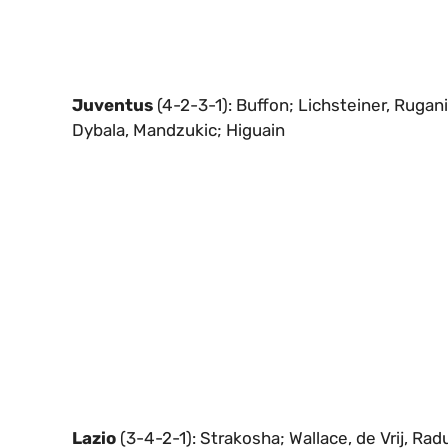
Juventus
(4-2-3-1): Buffon; Lichsteiner, Rugani,
Dybala, Mandzukic; Higuain
Lazio
(3-4-2-1): Strakosha; Wallace, de Vrij, Radu