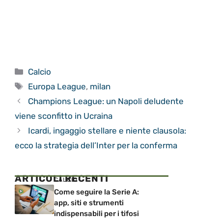
Categorie
Calcio
Tag
Europa League
,
milan
Champions League: un Napoli deludente
viene sconfitto in Ucraina
Icardi, ingaggio stellare e niente clausola:
ecco la strategia dell’Inter per la conferma
ARTICOLI RECENTI
CALCIO
Come seguire la Serie A:
app, siti e strumenti
indispensabili per i tifosi