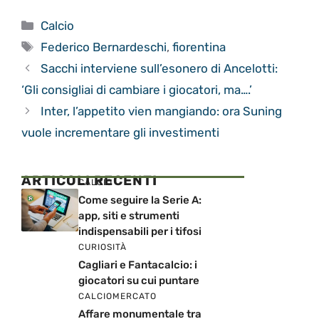
Categorie
Calcio
Tag
Federico Bernardeschi
,
fiorentina
Sacchi interviene sull’esonero di Ancelotti:
‘Gli consigliai di cambiare i giocatori, ma….’
Inter, l’appetito vien mangiando: ora Suning
vuole incrementare gli investimenti
ARTICOLI RECENTI
CALCIO
Come seguire la Serie A:
app, siti e strumenti
indispensabili per i tifosi
CURIOSITÀ
Cagliari e Fantacalcio: i
giocatori su cui puntare
CALCIOMERCATO
Affare monumentale tra