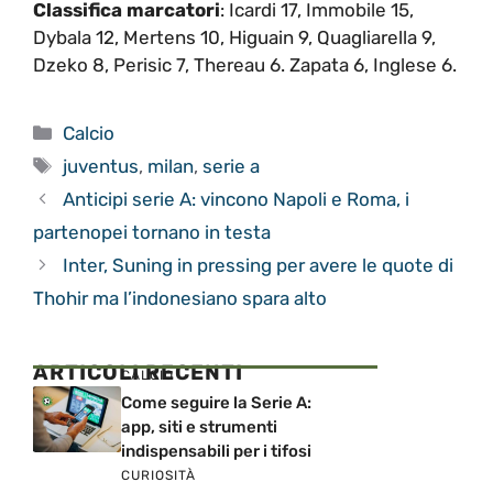
Classifica marcatori
: Icardi 17, Immobile 15,
Dybala 12, Mertens 10, Higuain 9, Quagliarella 9,
Dzeko 8, Perisic 7, Thereau 6. Zapata 6, Inglese 6.
Categorie
Calcio
Tag
juventus
,
milan
,
serie a
Anticipi serie A: vincono Napoli e Roma, i
partenopei tornano in testa
Inter, Suning in pressing per avere le quote di
Thohir ma l’indonesiano spara alto
ARTICOLI RECENTI
CALCIO
Come seguire la Serie A:
app, siti e strumenti
indispensabili per i tifosi
CURIOSITÀ