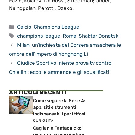
Fazio, Kolarov; De Rossi, Strootman; Under,
Nainggolan, Perotti; Dzeko.
Categorie
Calcio
,
Champions League
Tag
champions league
,
Roma
,
Shaktar Donetsk
Milan, un’inchiesta del Corsera smaschera le
ombre dell’impero di Yonghong Li
Giudice Sportivo, niente prova tv contro
Chiellini: ecco le ammende e gli squalificati
ARTICOLI RECENTI
CALCIO
Come seguire la Serie A:
app, siti e strumenti
indispensabili per i tifosi
CURIOSITÀ
Cagliari e Fantacalcio: i
giocatori su cui puntare