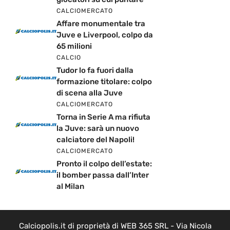
CALCIOMERCATO
Affare monumentale tra
Juve e Liverpool, colpo da
65 milioni
CALCIO
Tudor lo fa fuori dalla
formazione titolare: colpo
di scena alla Juve
CALCIOMERCATO
Torna in Serie A ma rifiuta
la Juve: sarà un nuovo
calciatore del Napoli!
CALCIOMERCATO
Pronto il colpo dell’estate:
il bomber passa dall’Inter
al Milan
Calciopolis.it di proprietà di WEB 365 SRL - Via Nicola