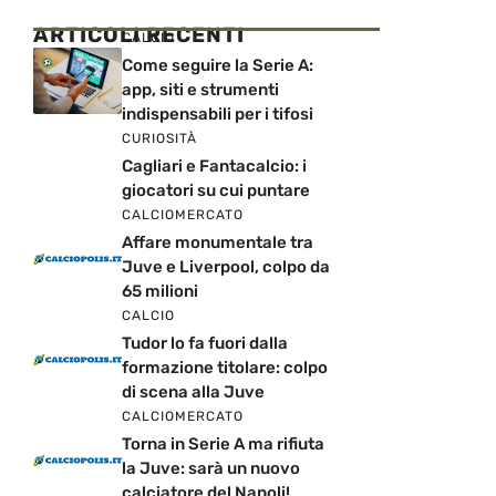
ARTICOLI RECENTI
CALCIO
Come seguire la Serie A:
app, siti e strumenti
indispensabili per i tifosi
CURIOSITÀ
Cagliari e Fantacalcio: i
giocatori su cui puntare
CALCIOMERCATO
Affare monumentale tra
Juve e Liverpool, colpo da
65 milioni
CALCIO
Tudor lo fa fuori dalla
formazione titolare: colpo
di scena alla Juve
CALCIOMERCATO
Torna in Serie A ma rifiuta
la Juve: sarà un nuovo
calciatore del Napoli!