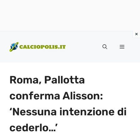
Vai
al
Menu
contenuto
Roma, Pallotta
conferma Alisson:
‘Nessuna intenzione di
cederlo…’