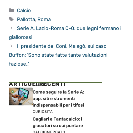
Categorie
Calcio
Tag
Pallotta
,
Roma
Serie A, Lazio-Roma 0-0: due legni fermano i
giallorossi
Il presidente del Coni, Malagò, sul caso
Buffon: ‘Sono state fatte tante valutazioni
faziose..’
ARTICOLI RECENTI
CALCIO
Come seguire la Serie A:
app, siti e strumenti
indispensabili per i tifosi
CURIOSITÀ
Cagliari e Fantacalcio: i
giocatori su cui puntare
CALCIOMERCATO