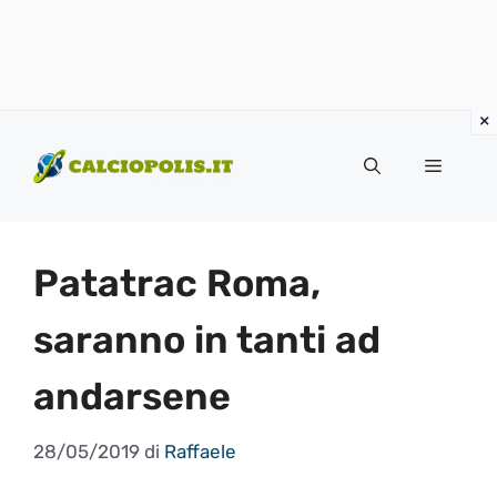
Vai
al
Menu
contenuto
Patatrac Roma,
saranno in tanti ad
andarsene
28/05/2019
di
Raffaele