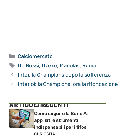
Categorie
Calciomercato
Tag
De Rossi
,
Dzeko
,
Manolas
,
Roma
Inter, la Champions dopo la sofferenza
Inter ok la Champions, ora la rifondazione
ARTICOLI RECENTI
CALCIO
Come seguire la Serie A:
app, siti e strumenti
indispensabili per i tifosi
CURIOSITÀ