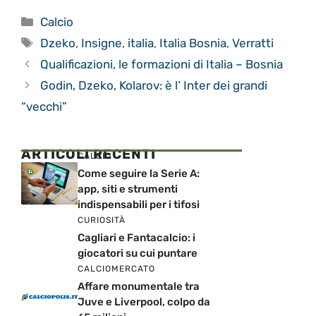
Categorie
Calcio
Tag
Dzeko
,
Insigne
,
italia
,
Italia Bosnia
,
Verratti
Qualificazioni, le formazioni di Italia – Bosnia
Godin, Dzeko, Kolarov: è l’ Inter dei grandi
“vecchi”
ARTICOLI RECENTI
CALCIO
Come seguire la Serie A:
app, siti e strumenti
indispensabili per i tifosi
CURIOSITÀ
Cagliari e Fantacalcio: i
giocatori su cui puntare
CALCIOMERCATO
Affare monumentale tra
Juve e Liverpool, colpo da