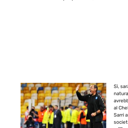
Sì, sar
natura
avrebb
al Che
Sarri 
societ