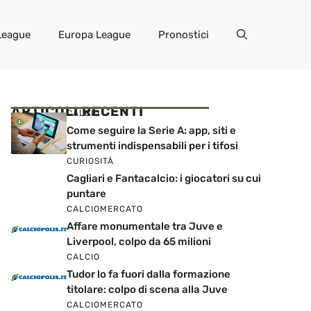
League
Europa League
Pronostici
ARTICOLI RECENTI
CALCIO
Come seguire la Serie A: app, siti e
strumenti indispensabili per i tifosi
CURIOSITÀ
Cagliari e Fantacalcio: i giocatori su cui
puntare
CALCIOMERCATO
Affare monumentale tra Juve e
Liverpool, colpo da 65 milioni
CALCIO
Tudor lo fa fuori dalla formazione
titolare: colpo di scena alla Juve
CALCIOMERCATO