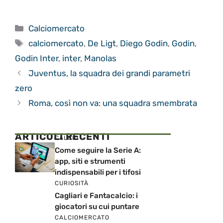
Categorie
Calciomercato
Tag
calciomercato
,
De Ligt
,
Diego Godin
,
Godin
,
Godin Inter
,
inter
,
Manolas
Juventus, la squadra dei grandi parametri
zero
Roma, così non va: una squadra smembrata
ARTICOLI RECENTI
CALCIO
Come seguire la Serie A:
app, siti e strumenti
indispensabili per i tifosi
CURIOSITÀ
Cagliari e Fantacalcio: i
giocatori su cui puntare
CALCIOMERCATO