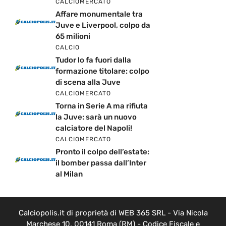
CALCIOMERCATO
Affare monumentale tra
Juve e Liverpool, colpo da
65 milioni
CALCIO
Tudor lo fa fuori dalla
formazione titolare: colpo
di scena alla Juve
CALCIOMERCATO
Torna in Serie A ma rifiuta
la Juve: sarà un nuovo
calciatore del Napoli!
CALCIOMERCATO
Pronto il colpo dell’estate:
il bomber passa dall’Inter
al Milan
Calciopolis.it di proprietà di WEB 365 SRL - Via Nicola
Marchese 10, 00141 Roma (RM) - Codice Fiscale e