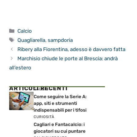
Categorie
Calcio
Tag
Quagliarella
,
sampdoria
Ribery alla Fiorentina, adesso è davvero fatta
Marchisio chiude le porte al Brescia: andrà
all’estero
ARTICOLI RECENTI
CALCIO
Come seguire la Serie A:
app, siti e strumenti
indispensabili per i tifosi
CURIOSITÀ
Cagliari e Fantacalcio: i
giocatori su cui puntare