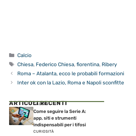
Categorie
Calcio
Tag
Chiesa
,
Federico Chiesa
,
fiorentina
,
Ribery
Roma – Atalanta, ecco le probabili formazioni
Inter ok con la Lazio, Roma e Napoli sconfitte
ARTICOLI RECENTI
CALCIO
Come seguire la Serie A:
app, siti e strumenti
indispensabili per i tifosi
CURIOSITÀ