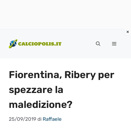
Vai
al
Menu
contenuto
Fiorentina, Ribery per
spezzare la
maledizione?
25/09/2019
di
Raffaele