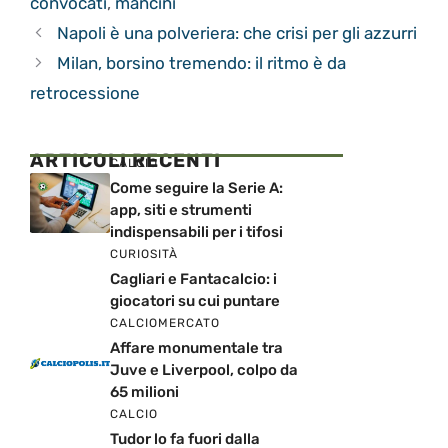
convocati
,
mancini
Napoli è una polveriera: che crisi per gli azzurri
Milan, borsino tremendo: il ritmo è da
retrocessione
ARTICOLI RECENTI
CALCIO
Come seguire la Serie A:
app, siti e strumenti
indispensabili per i tifosi
CURIOSITÀ
Cagliari e Fantacalcio: i
giocatori su cui puntare
CALCIOMERCATO
Affare monumentale tra
Juve e Liverpool, colpo da
65 milioni
CALCIO
Tudor lo fa fuori dalla