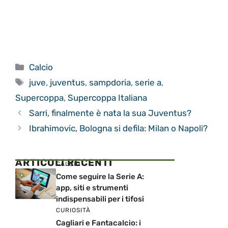
Categorie
Calcio
Tag
juve
,
juventus
,
sampdoria
,
serie a
,
Supercoppa
,
Supercoppa Italiana
Sarri, finalmente è nata la sua Juventus?
Ibrahimovic, Bologna si defila: Milan o Napoli?
ARTICOLI RECENTI
CALCIO
Come seguire la Serie A:
app, siti e strumenti
indispensabili per i tifosi
CURIOSITÀ
Cagliari e Fantacalcio: i