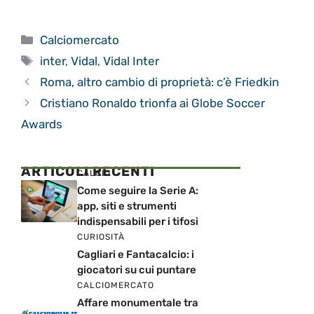
Categorie
Calciomercato
Tag
inter
,
Vidal
,
Vidal Inter
Roma, altro cambio di proprietà: c’è Friedkin
Cristiano Ronaldo trionfa ai Globe Soccer
Awards
ARTICOLI RECENTI
CALCIO
Come seguire la Serie A:
app, siti e strumenti
indispensabili per i tifosi
CURIOSITÀ
Cagliari e Fantacalcio: i
giocatori su cui puntare
CALCIOMERCATO
Affare monumentale tra