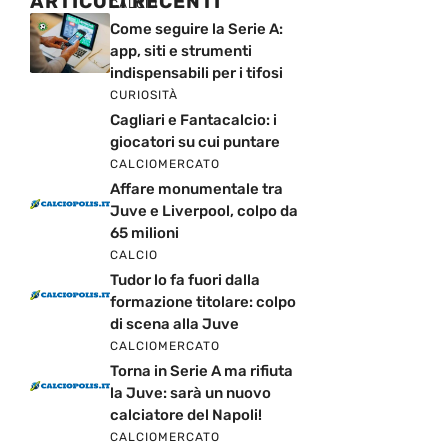
ARTICOLI RECENTI
CALCIO
Come seguire la Serie A:
app, siti e strumenti
indispensabili per i tifosi
CURIOSITÀ
Cagliari e Fantacalcio: i
giocatori su cui puntare
CALCIOMERCATO
Affare monumentale tra
Juve e Liverpool, colpo da
65 milioni
CALCIO
Tudor lo fa fuori dalla
formazione titolare: colpo
di scena alla Juve
CALCIOMERCATO
Torna in Serie A ma rifiuta
la Juve: sarà un nuovo
calciatore del Napoli!
CALCIOMERCATO