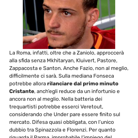
La Roma, infatti, oltre che a Zaniolo, approccerà
alla sfida senza Mkhitaryan, Kluivert, Pastore,
Zappacosta e Santon. Anche Fazio, non al meglio,
difficilmente ci sarà. Sulla mediana Fonseca
potrebbe allora
rilanciare dal primo minuto
Cristante
, anch’egli reduce da un infortunio e
ancora non al meglio. Nella batteria dei
trequartisti potrebbe esserci Veretout,
considerando che Under pare essere finito sul
mercato. Difesa quasi obbligata, con l’unico
dubbio tra Spinazzola e Florenzi. Per quanto
riguarda il Parma, improbabile l’impiego del