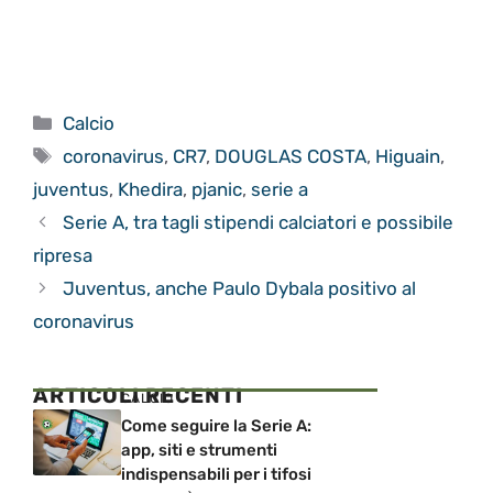
Categorie
Calcio
Tag
coronavirus
,
CR7
,
DOUGLAS COSTA
,
Higuain
,
juventus
,
Khedira
,
pjanic
,
serie a
Serie A, tra tagli stipendi calciatori e possibile
ripresa
Juventus, anche Paulo Dybala positivo al
coronavirus
ARTICOLI RECENTI
CALCIO
Come seguire la Serie A:
app, siti e strumenti
indispensabili per i tifosi