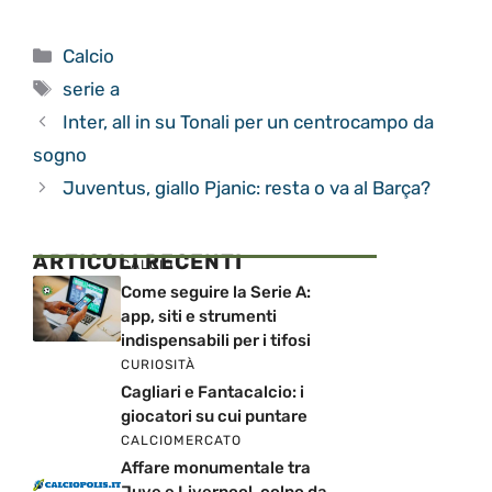
Categorie
Calcio
Tag
serie a
Inter, all in su Tonali per un centrocampo da
sogno
Juventus, giallo Pjanic: resta o va al Barça?
ARTICOLI RECENTI
CALCIO
Come seguire la Serie A:
app, siti e strumenti
indispensabili per i tifosi
CURIOSITÀ
Cagliari e Fantacalcio: i
giocatori su cui puntare
CALCIOMERCATO
Affare monumentale tra