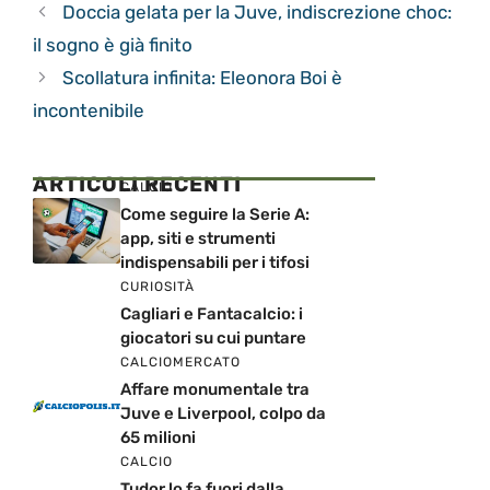
Doccia gelata per la Juve, indiscrezione choc:
il sogno è già finito
Scollatura infinita: Eleonora Boi è
incontenibile
ARTICOLI RECENTI
CALCIO
Come seguire la Serie A:
app, siti e strumenti
indispensabili per i tifosi
CURIOSITÀ
Cagliari e Fantacalcio: i
giocatori su cui puntare
CALCIOMERCATO
Affare monumentale tra
Juve e Liverpool, colpo da
65 milioni
CALCIO
Tudor lo fa fuori dalla