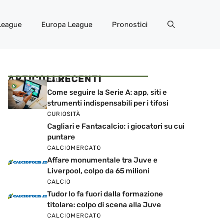
League
Europa League
Pronostici
ARTICOLI RECENTI
CALCIO
Come seguire la Serie A: app, siti e
strumenti indispensabili per i tifosi
CURIOSITÀ
Cagliari e Fantacalcio: i giocatori su cui
puntare
CALCIOMERCATO
Affare monumentale tra Juve e
Liverpool, colpo da 65 milioni
CALCIO
Tudor lo fa fuori dalla formazione
titolare: colpo di scena alla Juve
CALCIOMERCATO