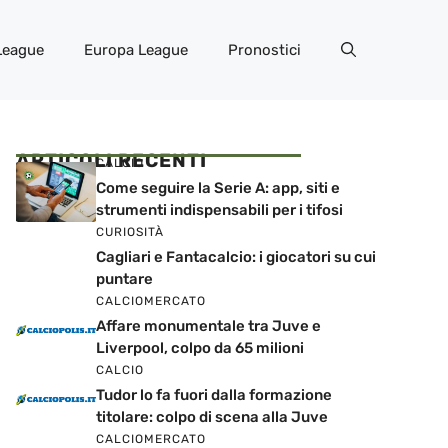
League
Europa League
Pronostici
ARTICOLI RECENTI
CALCIO
Come seguire la Serie A: app, siti e
strumenti indispensabili per i tifosi
CURIOSITÀ
Cagliari e Fantacalcio: i giocatori su cui
puntare
CALCIOMERCATO
Affare monumentale tra Juve e
Liverpool, colpo da 65 milioni
CALCIO
Tudor lo fa fuori dalla formazione
titolare: colpo di scena alla Juve
CALCIOMERCATO