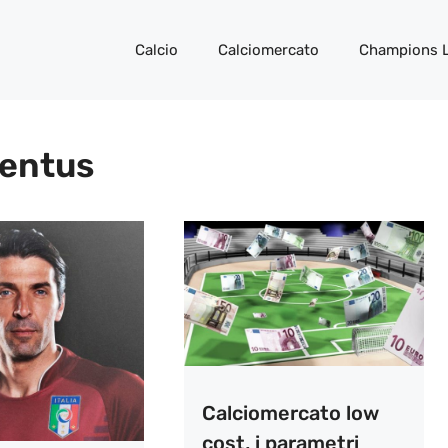
Calcio
Calciomercato
Champions 
ventus
Calciomercato low
cost, i parametri