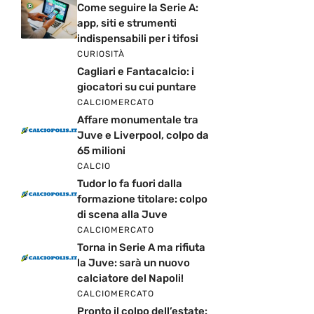
Come seguire la Serie A:
app, siti e strumenti
indispensabili per i tifosi
CURIOSITÀ
Cagliari e Fantacalcio: i
giocatori su cui puntare
CALCIOMERCATO
Affare monumentale tra
Juve e Liverpool, colpo da
65 milioni
CALCIO
Tudor lo fa fuori dalla
formazione titolare: colpo
di scena alla Juve
CALCIOMERCATO
Torna in Serie A ma rifiuta
la Juve: sarà un nuovo
calciatore del Napoli!
CALCIOMERCATO
Pronto il colpo dell’estate: