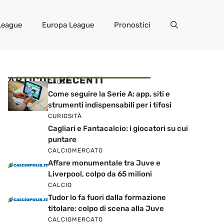
League
Europa League
Pronostici
ARTICOLI RECENTI
CALCIO
Come seguire la Serie A: app, siti e
strumenti indispensabili per i tifosi
CURIOSITÀ
Cagliari e Fantacalcio: i giocatori su cui
puntare
CALCIOMERCATO
Affare monumentale tra Juve e
Liverpool, colpo da 65 milioni
CALCIO
Tudor lo fa fuori dalla formazione
titolare: colpo di scena alla Juve
CALCIOMERCATO