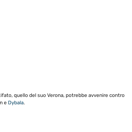
i tifato, quello del suo Verona, potrebbe avvenire contro
on e
Dybala
.