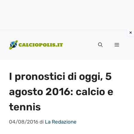
Vai
al
Menu
contenuto
I pronostici di oggi, 5
agosto 2016: calcio e
tennis
04/08/2016
di
La Redazione