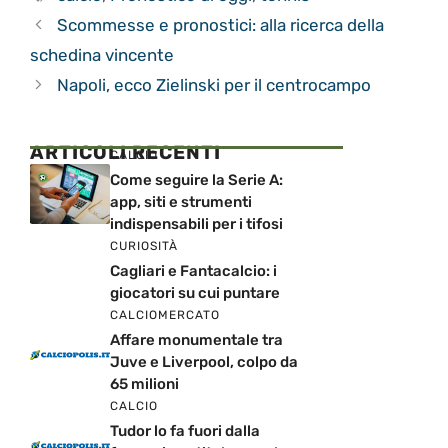
Scommesse e pronostici: alla ricerca della
schedina vincente
Napoli, ecco Zielinski per il centrocampo
ARTICOLI RECENTI
CALCIO
Come seguire la Serie A:
app, siti e strumenti
indispensabili per i tifosi
CURIOSITÀ
Cagliari e Fantacalcio: i
giocatori su cui puntare
CALCIOMERCATO
Affare monumentale tra
Juve e Liverpool, colpo da
65 milioni
CALCIO
Tudor lo fa fuori dalla