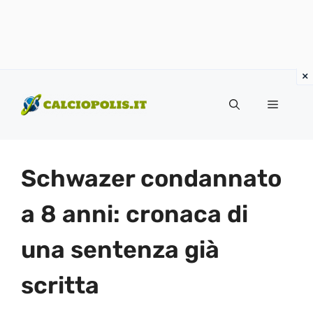
Vai
al
Menu
contenuto
Schwazer condannato
a 8 anni: cronaca di
una sentenza già
scritta