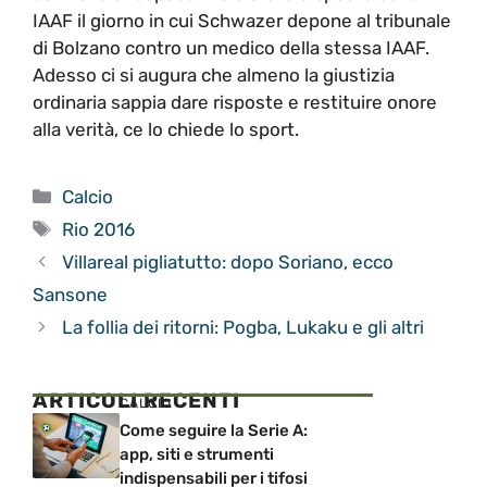
IAAF il giorno in cui Schwazer depone al tribunale
di Bolzano contro un medico della stessa IAAF.
Adesso ci si augura che almeno la giustizia
ordinaria sappia dare risposte e restituire onore
alla verità, ce lo chiede lo sport.
Categorie
Calcio
Tag
Rio 2016
Villareal pigliatutto: dopo Soriano, ecco
Sansone
La follia dei ritorni: Pogba, Lukaku e gli altri
ARTICOLI RECENTI
CALCIO
Come seguire la Serie A:
app, siti e strumenti
indispensabili per i tifosi