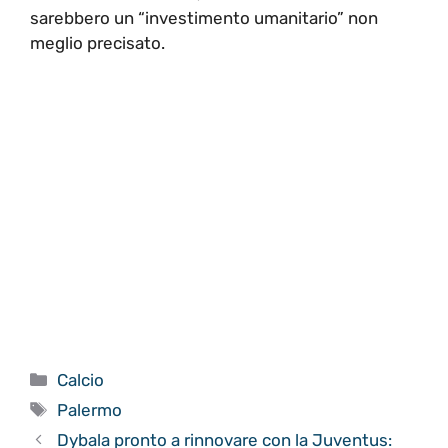
sarebbero un “investimento umanitario” non
meglio precisato.
Categorie
Calcio
Tag
Palermo
Dybala pronto a rinnovare con la Juventus: