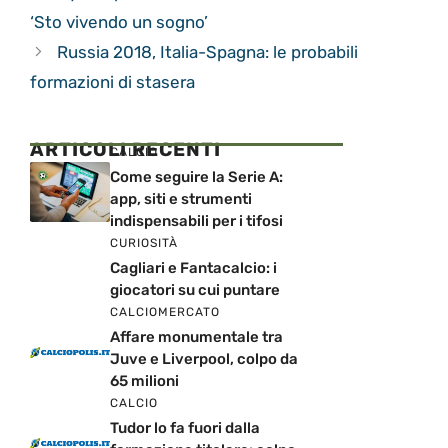
‘Sto vivendo un sogno’
Russia 2018, Italia-Spagna: le probabili
formazioni di stasera
ARTICOLI RECENTI
CALCIO
Come seguire la Serie A:
app, siti e strumenti
indispensabili per i tifosi
CURIOSITÀ
Cagliari e Fantacalcio: i
giocatori su cui puntare
CALCIOMERCATO
Affare monumentale tra
Juve e Liverpool, colpo da
65 milioni
CALCIO
Tudor lo fa fuori dalla