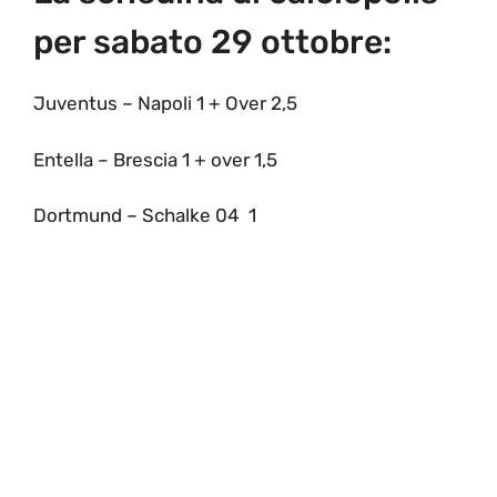
per sabato 29 ottobre:
Juventus – Napoli 1 + Over 2,5
Entella – Brescia 1 + over 1,5
Dortmund – Schalke 04 1