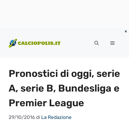
Vai
al
Menu
contenuto
Pronostici di oggi, serie
A, serie B, Bundesliga e
Premier League
29/10/2016
di
La Redazione