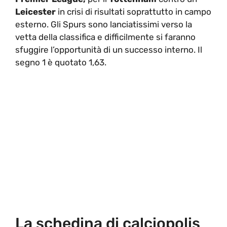
Leicester
in crisi di risultati soprattutto in campo
esterno. Gli Spurs sono lanciatissimi verso la
vetta della classifica e difficilmente si faranno
sfuggire l’opportunità di un successo interno. Il
segno 1 è quotato 1,63.
La schedina di calciopolis