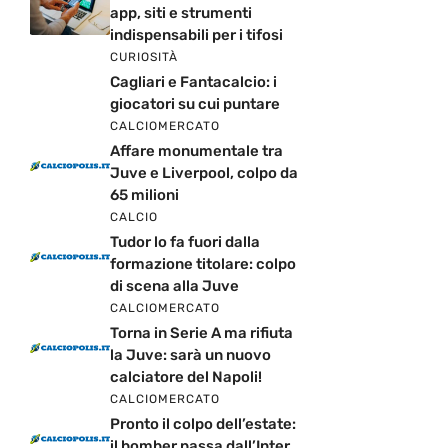
app, siti e strumenti
indispensabili per i tifosi
CURIOSITÀ
Cagliari e Fantacalcio: i
giocatori su cui puntare
CALCIOMERCATO
Affare monumentale tra
Juve e Liverpool, colpo da
65 milioni
CALCIO
Tudor lo fa fuori dalla
formazione titolare: colpo
di scena alla Juve
CALCIOMERCATO
Torna in Serie A ma rifiuta
la Juve: sarà un nuovo
calciatore del Napoli!
CALCIOMERCATO
Pronto il colpo dell’estate:
il bomber passa dall’Inter