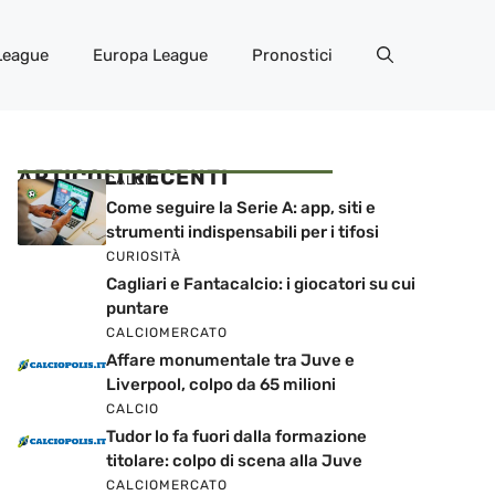
League
Europa League
Pronostici
ARTICOLI RECENTI
CALCIO
Come seguire la Serie A: app, siti e
strumenti indispensabili per i tifosi
CURIOSITÀ
Cagliari e Fantacalcio: i giocatori su cui
puntare
CALCIOMERCATO
Affare monumentale tra Juve e
Liverpool, colpo da 65 milioni
CALCIO
Tudor lo fa fuori dalla formazione
titolare: colpo di scena alla Juve
CALCIOMERCATO