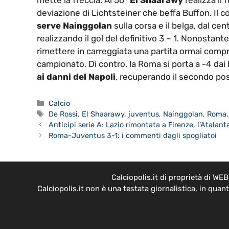
mette la freccia. Al 56°
El Shaarawy
realizza il 
deviazione di Lichtsteiner che beffa Buffon. Il col
serve Nainggolan
sulla corsa e il belga, dal cen
realizzando il gol del definitivo 3 – 1. Nonostant
rimettere in carreggiata una partita ormai compr
campionato. Di contro, la Roma si porta a -4 dai
ai danni del Napoli
, recuperando il secondo po
Categorie
Calcio
Tag
De Rossi
,
El Shaarawy
,
juventus
,
Nainggolan
,
Roma
Anticipi serie A: Lazio rimontata a Firenze, l’Atalan
Roma-Juventus 3-1: i commenti dagli spogliatoi
Calciopolis.it di proprietà di W
Calciopolis.it non è una testata giornalistica, in qua