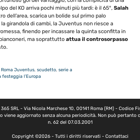
fortunoso gol del vantaggio, con la complicità di una
po del KO arriva pochi minuti più tardi: è il 65°,
Salah
tro dell’area, scarica un bolide sul primo palo
e la girandola di cambi, la Juventus non riesce a
omessa, finendo per incassare la quinta sconfitta in
 bianconeri, ma soprattutto
attua il controsorpasso
sto.
,
Roma Juventus
,
scudetto
,
serie a
ta festeggia l’Europa
EB 365 SRL - Via Nicola Marchese 10, 00141 Roma (RM) - Codice Fis
nto viene aggiornato senza alcuna periodicità. Non può pertanto c
n. 62 del 07.03.2001
Copyright ©2026 - Tutti i diritti riservati -
Contattaci