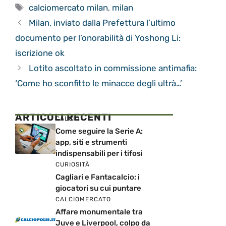
Tag
calciomercato milan
,
milan
Milan, inviato dalla Prefettura l’ultimo
documento per l’onorabilità di Yoshong Li:
iscrizione ok
Lotito ascoltato in commissione antimafia:
‘Come ho sconfitto le minacce degli ultrà…’
ARTICOLI RECENTI
CALCIO
Come seguire la Serie A:
app, siti e strumenti
indispensabili per i tifosi
CURIOSITÀ
Cagliari e Fantacalcio: i
giocatori su cui puntare
CALCIOMERCATO
Affare monumentale tra
Juve e Liverpool, colpo da