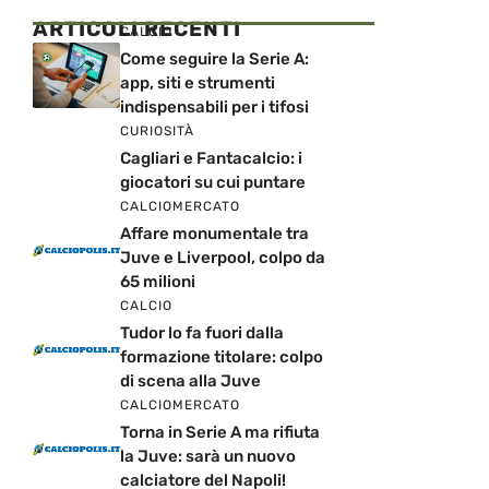
ARTICOLI RECENTI
CALCIO
Come seguire la Serie A:
app, siti e strumenti
indispensabili per i tifosi
CURIOSITÀ
Cagliari e Fantacalcio: i
giocatori su cui puntare
CALCIOMERCATO
Affare monumentale tra
Juve e Liverpool, colpo da
65 milioni
CALCIO
Tudor lo fa fuori dalla
formazione titolare: colpo
di scena alla Juve
CALCIOMERCATO
Torna in Serie A ma rifiuta
la Juve: sarà un nuovo
calciatore del Napoli!