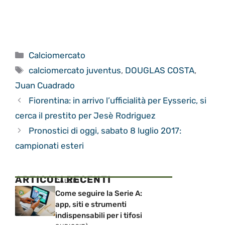
Categorie
Calciomercato
Tag
calciomercato juventus
,
DOUGLAS COSTA
,
Juan Cuadrado
Fiorentina: in arrivo l’ufficialità per Eysseric, si
cerca il prestito per Jesè Rodriguez
Pronostici di oggi, sabato 8 luglio 2017:
campionati esteri
ARTICOLI RECENTI
CALCIO
Come seguire la Serie A:
app, siti e strumenti
indispensabili per i tifosi