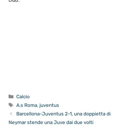
club’.
Categorie
Calcio
Tag
A.s Roma
,
juventus
Barcellona-Juventus 2-1, una doppietta di
Neymar stende una Juve dai due volti