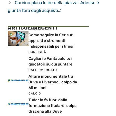
Corvino placa le ire della piazza: ‘Adesso è
giunta l’ora degli acquisti…’
ARTICOLI RECENTI
CALCIO
Come seguire la Serie A:
app, siti e strumenti
indispensabili per i tifosi
CURIOSITÀ
Cagliari e Fantacalcio: i
giocatori su cui puntare
CALCIOMERCATO
Affare monumentale tra
Juve e Liverpool, colpo da
65 milioni
CALCIO
Tudor lo fa fuori dalla
formazione titolare: colpo
di scena alla Juve