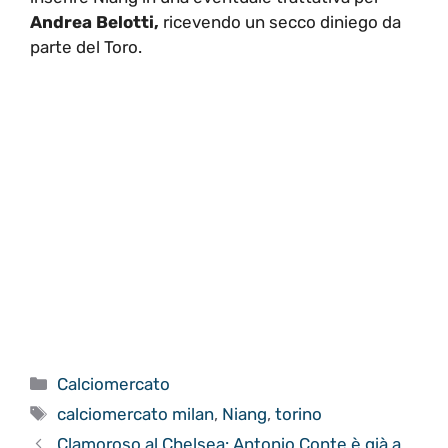
Andrea Belotti,
ricevendo un secco diniego da
parte del Toro.
Categorie
Calciomercato
Tag
calciomercato milan
,
Niang
,
torino
Clamoroso al Chelsea: Antonio Conte è già a