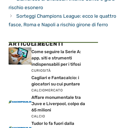
rischio esonero
Sorteggi Champions League: ecco le quattro
fasce, Roma e Napoli a rischio girone di ferro
ARTICOLI RECENTI
CALCIO
Come seguire la Serie A:
app, siti e strumenti
indispensabili per i tifosi
CURIOSITÀ
Cagliari e Fantacalcio: i
giocatori su cui puntare
CALCIOMERCATO
Affare monumentale tra
Juve e Liverpool, colpo da
65 milioni
CALCIO
Tudor lo fa fuori dalla