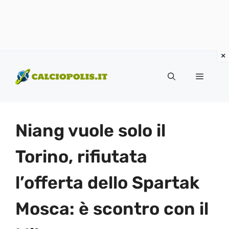
Vai
al
Menu
contenuto
Niang vuole solo il
Torino, rifiutata
l’offerta dello Spartak
Mosca: è scontro con il